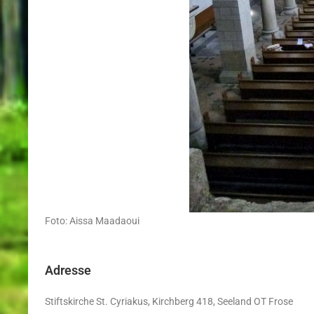
Foto: Aissa Maadaoui
Adresse
Stiftskirche St. Cyriakus, Kirchberg 418, Seeland OT Frose