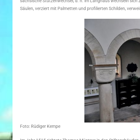
sächsische Stützenwechsel, d. h. im Langhaus wechseln sich zw
Säulen, verziert mit Palmetten und profilierten Schilden, verwe
Foto: Rüdiger Kempe