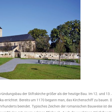
ündungsbau der Stiftskirche größer als der heutige Bau. Im 12. und 13.
lika errichtet. Bereits um 1170 begann man, das Kirchenschiff zu bauen. D
ahrhunderts beendet. Typisches Zeichen der romanischen Bauweise ist d