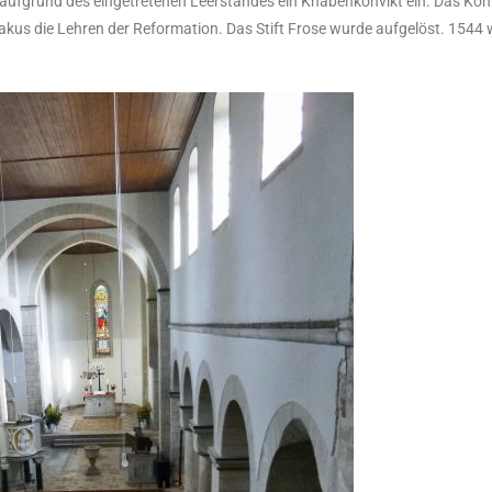
aufgrund des eingetretenen Leerstandes ein Knabenkonvikt ein. Das Kon
akus die Lehren der Reformation. Das Stift Frose wurde aufgelöst. 1544 