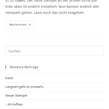
Es ist soweit. Der neue Stempel an der dritten Eiche von
links oben ist endlich installiert. Nun können endlich alle
stempeln gehen. Lasst euch das nicht entgehen.
Neuer
Weiterlesen
Stempel
Pre
Es
to
Neueste Beiträge
clo
the
Karte
sea
pan
Langsam geht es vorwärts.
Neuer Stempel
…im Aufbau.