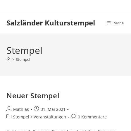
Zum
Inhalt
springen
Salzländer Kulturstempel
Menü
Stempel
>
Stempel
Neuer Stempel
Beitrags-
Beitrag
Mathias
31. Mai 2021
Autor:
veröffentlicht:
Beitrags-
Beitrags-
Stempel
/
Veranstaltungen
0 Kommentare
Kategorie:
Kommentare: