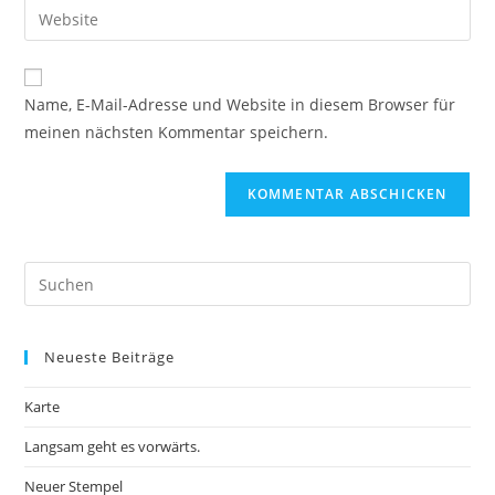
Gib
zum
Mail-
deine
Kommentieren
Adresse
Website-
ein
zum
URL
Name, E-Mail-Adresse und Website in diesem Browser für
Kommentieren
ein
meinen nächsten Kommentar speichern.
ein
(optional)
Pre
Es
to
Neueste Beiträge
clo
the
Karte
sea
pan
Langsam geht es vorwärts.
Neuer Stempel