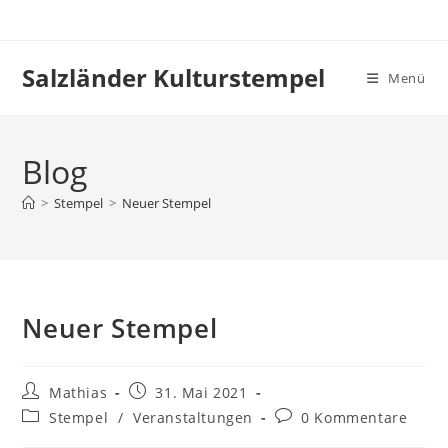
Zum
Inhalt
springen
Salzländer Kulturstempel
Menü
Blog
>
Stempel
>
Neuer Stempel
Neuer Stempel
Beitrags-
Beitrag
Mathias
31. Mai 2021
Autor:
veröffentlicht:
Beitrags-
Beitrags-
Stempel
/
Veranstaltungen
0 Kommentare
Kategorie:
Kommentare: