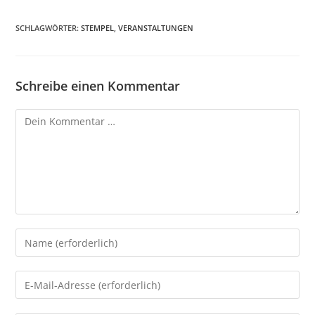
SCHLAGWÖRTER
:
STEMPEL
,
VERANSTALTUNGEN
Schreibe einen Kommentar
Kommentar
Gib
deinen
Namen
Gib
oder
deine
Benutzernamen
E-